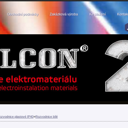
Obchodní podmínky
Zakázková výroba
Ke stažení
Kontak
»
ozvodnice plastové IP40
Rozvodnice bílé