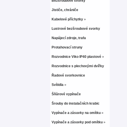
Bezšroubové svorky
Jističe, chrániče
Kabelové příchytky
»
Lustrové bezšroubové svorky
Napájecí zdroje, trafa
Protahovací struny
Rozvodnice Viko IP40 plastové
»
Rozvodnice s plechovými dvířky
Řadové svorkovnice
Svítidla
»
Šňůrové vypínače
Šrouby do instalačních krabic
Vypínače a zásuvky na omítku
»
Vypínače a zásuvky pod omítku
»